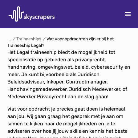
S
k
/
Traineeships
/
Wat voor opdrachten zijn er bij het
Traineeship Legal?
i
Het Legal traineeship biedt de mogelijkheid tot
p
specialisatie op gebieden als privacyrecht,
15
t
handhaving, omgevingswet, beleid, cybersecurity en
o
meer. Je kunt bijvoorbeeld als Juridisch
c
Beleidsadviseur, Inkoper, Contractmanager,
o
Handhavingsmedewerker, Juridisch Medewerker, of
n
Medewerker Privacyrecht aan de slag gaan!
t
e
Wat voor opdracht je precies gaat doen is helemaal
n
aan jou. Wij gaan graag het gesprek met je aan om
t
samen te kijken naar de mogelijkheden en je te
adviseren over hoe jij jouw skills en kennis het beste