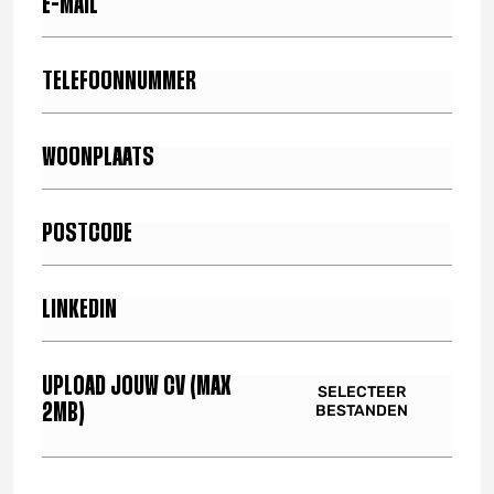
P
o
s
t
c
UPLOAD JOUW CV (MAX
SELECTEER
o
BESTANDEN
2MB)
d
e