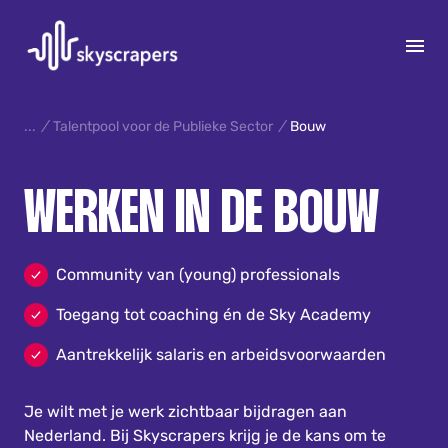
S
k
/
Talentpool voor de Publieke Sector
/
Bouw
i
p
15
WERKEN IN DE BOUW
t
o
c
o
Community van (young) professionals
n
Toegang tot coaching én de Sky Academy
t
e
Aantrekkelijk salaris en arbeidsvoorwaarden
n
t
Je wilt met je werk zichtbaar bijdragen aan
Nederland. Bij Skyscrapers krijg je de kans om te