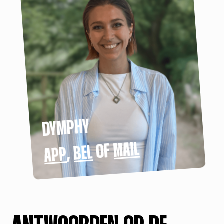
DYMPHY
MAIL
OF
BEL
,
APP