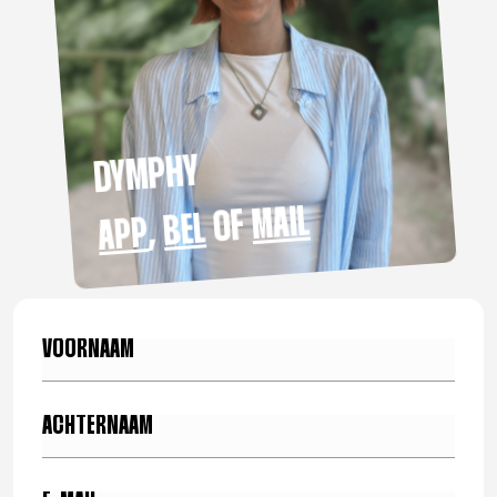
DYMPHY
MAIL
OF
BEL
,
APP