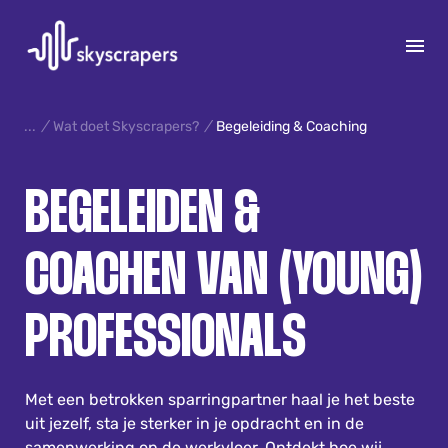
S
k
/
Wat doet Skyscrapers?
/
Begeleiding & Coaching
i
p
15
BEGELEIDEN &
t
o
c
COACHEN VAN (YOUNG)
o
n
t
PROFESSIONALS
e
n
t
Met een betrokken sparringpartner haal je het beste
uit jezelf, sta je sterker in je opdracht en in de
samenwerking op de werkvloer. Ontdekt hoe wij