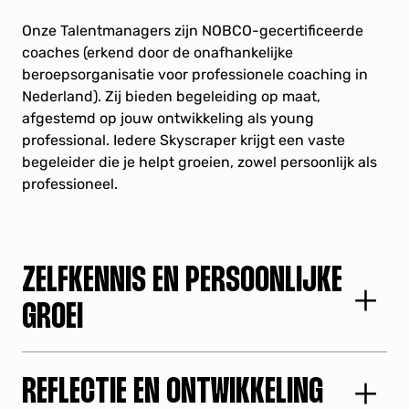
Onze Talentmanagers zijn NOBCO-gecertificeerde
coaches (
erkend door de onafhankelijke
beroepsorganisatie voor professionele coaching in
Nederland
). Zij bieden begeleiding op maat,
afgestemd op jouw ontwikkeling als young
professional. Iedere Skyscraper krijgt een vaste
begeleider die je helpt groeien, zowel persoonlijk als
professioneel.
ZELFKENNIS EN PERSOONLIJKE
GROEI
Als Skyscraper ontdek je jouw sterke kanten,
valkuilen en drijfveren. Samen stellen we jouw
REFLECTIE EN ONTWIKKELING
persoonlijk ontwikkelplan (POP) op, zodat je kan