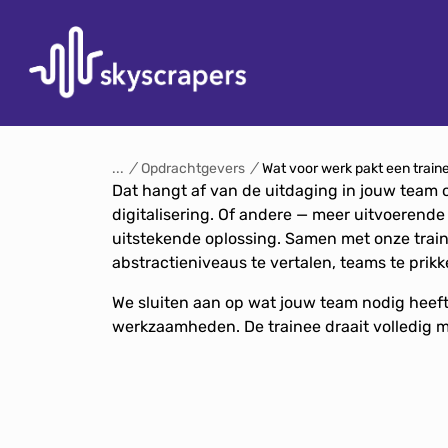
S
k
/
Opdrachtgevers
/
Wat voor werk pakt een train
i
Dat hangt af van de uitdaging in jouw team o
p
digitalisering. Of andere — meer uitvoerende 
t
uitstekende oplossing. Samen met onze train
o
abstractieniveaus te vertalen, teams te prikk
c
We sluiten aan op wat jouw team nodig heeft.
o
werkzaamheden. De trainee draait volledig m
n
t
e
n
t