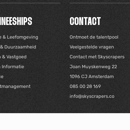
INEESHIPS
CONTACT
e & Leefomgeving
Ontmoet de talentpool
u & Duurzaamheid
Veelgestelde vragen
 & Vastgoed
Contact met Skyscrapers
 Informatie
Joan Muyskenweg 22
ce
1096 CJ Amsterdam
ctmanagement
085 00 28 169
info@skyscrapers.co