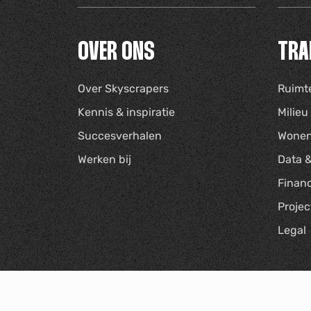
OVER ONS
TRA
Over Skyscrapers
Ruimt
Kennis & inspiratie
Milie
Succesverhalen
Wonen
Werken bij
Data &
Finan
Proje
Legal