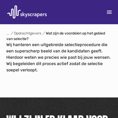
S
k
/
Opdrachtgevers
/
Wat zijn de voordelen op het gebied
van selectie?
i
Wij hanteren een uitgebreide selectieprocedure die
p
een superscherp beeld van de kandidaten geeft.
14
t
Hierdoor weten we precies wie past bij jouw wensen.
o
Wij begeleiden dit proces actief zodat de selectie
c
soepel verloopt.
o
n
t
e
n
t