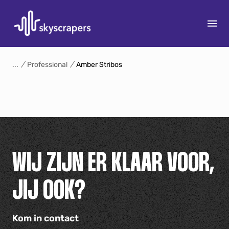
S
k
/
Professional
/
Amber Stribos
i
p
15
t
o
c
o
n
WIJ ZIJN ER KLAAR VOOR,
t
e
JIJ OOK?
n
t
Kom in contact