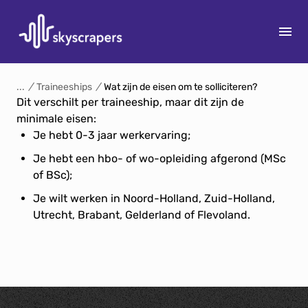
S
k
/
Traineeships
/
Wat zijn de eisen om te solliciteren?
Dit verschilt per traineeship, maar dit zijn de
i
minimale eisen:
p
15
Je hebt 0-3 jaar werkervaring;
t
o
Je hebt een hbo- of wo-opleiding afgerond (MSc
c
of BSc);
o
Je wilt werken in Noord-Holland, Zuid-Holland,
n
Utrecht, Brabant, Gelderland of Flevoland.
t
e
n
t