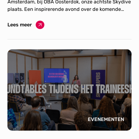
Amsterdam, bij OBA Oosterdok, onze achtste Skydive
plaats. Een inspirerende avond over de komende
Tweede Kamerverkiezingen waar menig partij door
lijsttrekkers vertegenwoordigd werd.
Lees meer
EVENEMENTEN