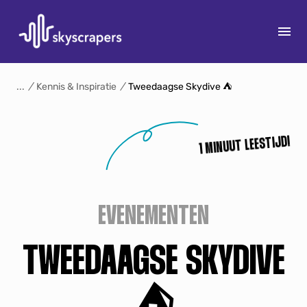
S
k
/
Kennis & Inspiratie
/
Tweedaagse Skydive ⛺️
i
p
15
t
1 MINUUT LEESTIJD!
o
c
o
n
EVENEMENTEN
t
e
TWEEDAAGSE SKYDIVE
n
t
⛺️