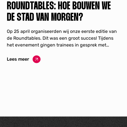
ROUNDTABLES: HOE BOUWEN WE
DE STAD VAN MORGEN?
Op 25 april organiseerden wij onze eerste editie van
de Roundtables. Dit was een groot succes! Tijdens
het evenement gingen trainees in gesprek met
experts over ‘de stad van morgen’. Het vraagstuk dat
centraal stond was: hoe bouwen we de stad van
Lees meer
morgen?