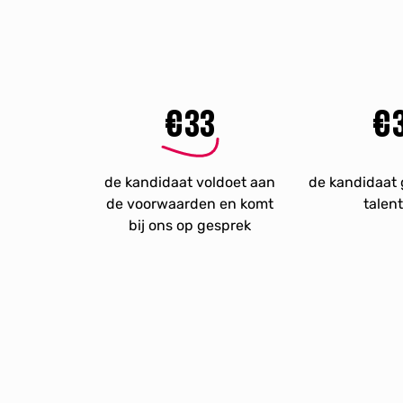
€
50
€
de kandidaat voldoet aan
de kandidaat 
de voorwaarden en komt
talen
bij ons op gesprek