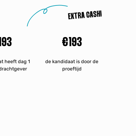
EXTRA CASH!
300
€
300
t heeft dag 1
de kandidaat is door de
pdrachtgever
proeftijd