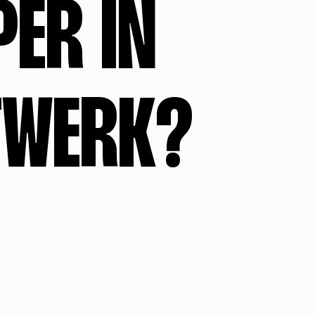
ER IN
TWERK?