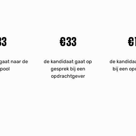
50
€
50
€
gaat naar de
de kandidaat gaat op
de kandidaa
tpool
gesprek bij een
bij een o
opdrachtgever