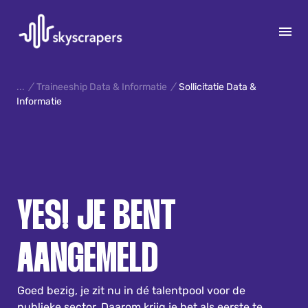
S
k
/
Traineeship Data & Informatie
/
Sollicitatie Data &
Informatie
i
p
15
t
o
c
o
n
YES! JE BENT
t
e
AANGEMELD
n
t
Goed bezig, je zit nu in dé talentpool voor de
publieke sector. Daarom krijg je het als eerste te